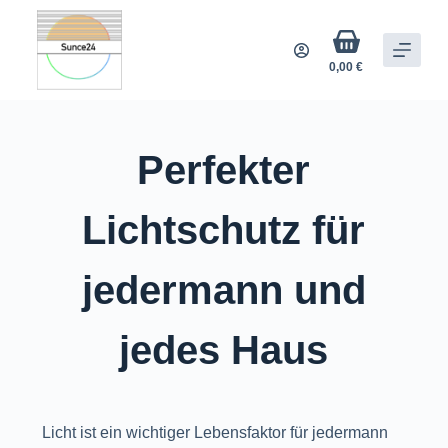
Z
u
0,00
€
m
I
n
h
Perfekter
a
l
Lichtschutz für
t
s
jedermann und
p
r
i
jedes Haus
n
g
e
Licht ist ein wichtiger Lebensfaktor für jedermann
n