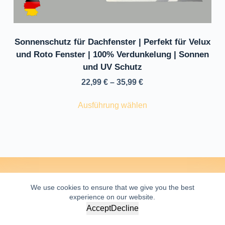
Sonnenschutz für Dachfenster | Perfekt für Velux
und Roto Fenster | 100% Verdunkelung | Sonnen
und UV Schutz
Preisspanne:
22,99
€
–
35,99
€
22,99 €
Dieses
Ausführung wählen
bis
Produkt
35,99 €
weist
mehrere
Varianten
auf.
AGB
Die
WIDERRUFSBELEHRUNG
We use cookies to ensure that we give you the best
DATENSCHUTZBELEHRUNG
Optionen
experience on our website.
VERSANDINFORMATIONEN
IMPRESSUM
Accept
Decline
können
auf