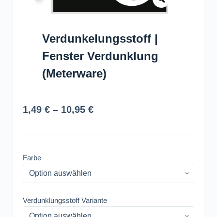
Verdunkelungsstoff |
Fenster Verdunklung
(Meterware)
Preisspanne:
1,49
€
–
10,95
€
1,49 €
bis
10,95 €
Farbe
Verdunklungsstoff Variante